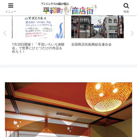
イベント
ニュースリリース
イ
メニュー
検索
ら
7月18日開催！「手芸いろいろ体験
全国商店街振興組合連合会
長崎
い
会」で世界にひとつだけの作品を
作ろう！