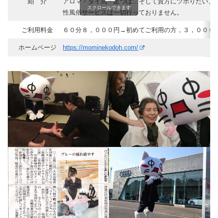
紹 介
アロマ・タイ式・足つぼ…そして貴方にツボりたい、
スクロールできます
性風俗サービスは一切行っておりません。
ご利用料金
６０分８，０００円→初めてご利用の方，３，０００
ホームページ
https://mominekodoh.com/