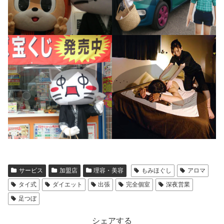
サービス
加盟店
理容・美容
もみほぐし
アロマ
タイ式
ダイエット
出張
完全個室
深夜営業
足つぼ
シェアする