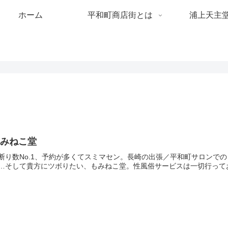
ホーム
平和町商店街とは
浦上天主
もみねこ堂
断り数No.1、予約が多くてスミマセン。長崎の出張／平和町サロンで
…そして貴方にツボりたい、もみねこ堂。性風俗サービスは一切行って