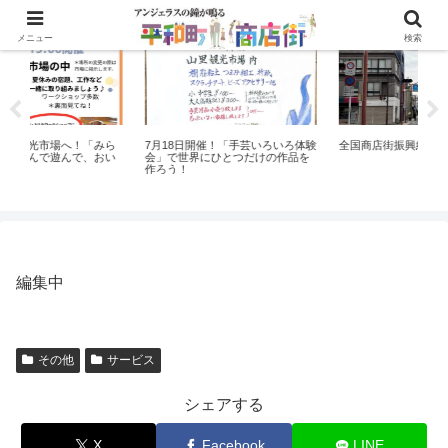
イベント
ニュースリリース
メニュー
検索
「みら
7月18日開催！「手芸いろいろ体験
全国商店街振興組合連合会
、おい
会」で世界にひとつだけの作品を
作ろう！
編集中
その他
サービス
シェアする
X
Facebook
LINE