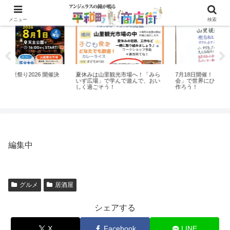
イベント
ニュースリリース
メニュー
検索
里観光市場へ！「みら
7月18日開催！「手芸いろいろ体験
全国商店街振興組合連合
で学んで遊んで、おい
会」で世界にひとつだけの作品を
う！
作ろう！
編集中
グルメ
居酒屋
シェアする
X
Facebook
LINE