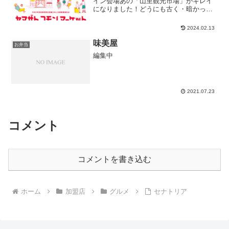
イン会場あの「山里観光市場」がキレイ
になりました！どうにも古く・暗かった
市場の中がピカピカに明るく⭐️改めまし
て、ご入居のテナントさんを募集しま
2024.02.13
す！それに先駆けて、2/24イチバカフェ
（新設...
味美屋
お弁当
編集中
2021.07.23
コメント
コメントを書き込む
ホーム
加盟店
グルメ
セナトリア